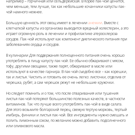
например – горчичная или сельдерейская. В Корее пак-чой ценится,
чем меньше, тем лучше, так как небольшие кочанчики капусты пак-
чой намного нежнее.
Большую ценность этот овощ имеет в лечении
анемии
. Вместе с
клетчаткой капусты из организма выводится вредный холестерин, а это
играет огромную роль в лечении и профилактике атеросклероза
сосудов. Пак-чой используют как компонент диетического питания при
заболеваниях сердца и сосудов.
В кулинарии Для поддержания полноценного питания очень хорошо
употреблять в пищу капусту пак-чой. Ее обычно обжаривают с мясом,
тофу, другими овощами, также парят, обжаривают в масле или
используют в качестве гарнира. В пак-чой съедобно все – как корешки,
так и листья. Чистить и готовить ее очень легко: листочки, отделив от
черешка, рубят, а сам черешок режут не небольшие кружочки.
Но следует помнить и о том, что после отваривания или тушения
листья пак-чой потеряют большинство полезных качеств, в частности
витаминов. Так что лучше всего употреблять пак-чой в виде салата.
Для этого возьмите болгарский перец, свежую тертую морковь, тертый
имбирь, финики и листья пак-чой. Все ингредиенты нужно смешать и
полить лимонным соком, по желанию можно добавить подсолнечного
или оливкового масла.