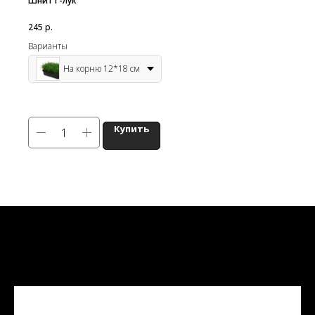
Шнитт-лук
245
р.
Варианты
На корню 12*18 см
Купить