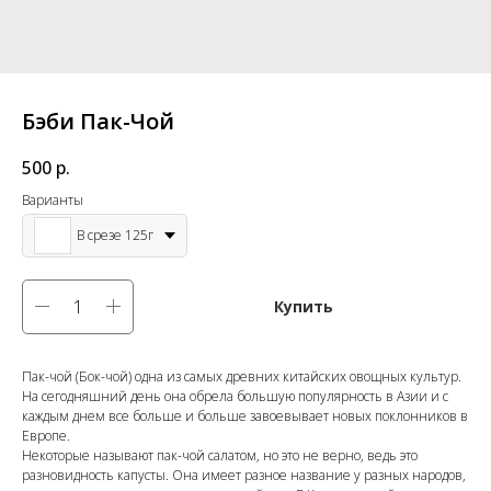
Бэби Пак-Чой
500
р.
Варианты
В срезе 125г
Купить
Пак-чой (Бок-чой) одна из самых древних китайских овощных культур.
На сегодняшний день она обрела большую популярность в Азии и с
каждым днем все больше и больше завоевывает новых поклонников в
Европе.
Некоторые называют пак-чой салатом, но это не верно, ведь это
разновидность капусты. Она имеет разное название у разных народов,