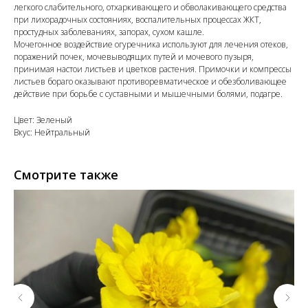
легкого слабительного, отхаркивающего и обволакивающего средства
при лихорадочных состояниях, воспалительных процессах ЖКТ,
простудных заболеваниях, запорах, сухом кашле.
Мочегонное воздействие огуречника используют для лечения отеков,
поражений почек, мочевыводящих путей и мочевого пузыря,
принимая настои листьев и цветков растения. Примочки и компрессы
листьев бораго оказывают противоревматическое и обезболивающее
действие при борьбе с суставными и мышечными болями, подагре.
Цвет: Зеленый
Вкус: Нейтральный
Смотрите также