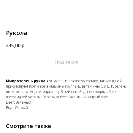
Рукола
235,00
р.
Микрозелень руколы
уникальна по своему составу, так как в ней
присутствуют почти все витамины группы В, витамины С и Е, К, селен,
цинк, железо, медь и марганец. В ней есть йод, необходимый для
щитовидной железы. Зелень имеет пикантный, острый вкус.
Цвет: Зеленый
Вкус: Острый
Смотрите также