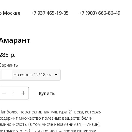
о Москве
+7 937 465-19-05
+7 (903) 666-86-49
Амарант
р.
285
Варианты
На корню 12*18 см
Купить
Наиболее перспективная культура 21 века, которая
содержит множество полезных веществ: белки,
аминокислоты (в том числе незаменимая — лизин),
витамины В, Е, С, D и другие, полиненасыщенные