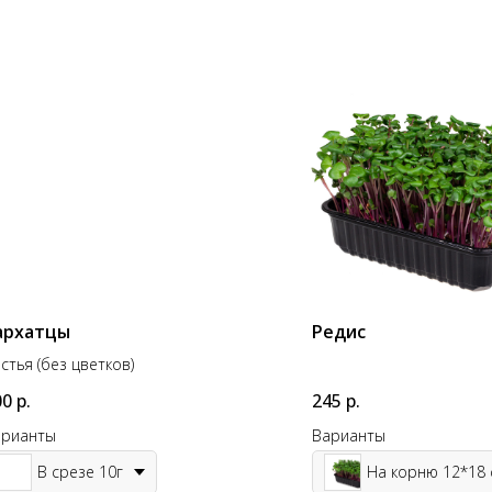
архатцы
Редис
стья (без цветков)
00
р.
245
р.
арианты
Варианты
В срезе 10г
На корню 12*18 