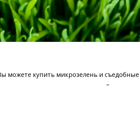
 Вы можете купить
микрозелень
и съедобные
амым доступным ценам с доставкой на след
день.
Телефон:
+7 (903) 666-86-49