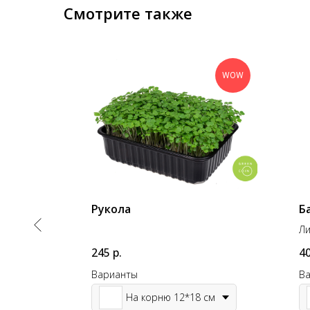
Смотрите также
WOW
Рукола
Б
Ли
245
р.
4
Варианты
В
На корню 12*18 см