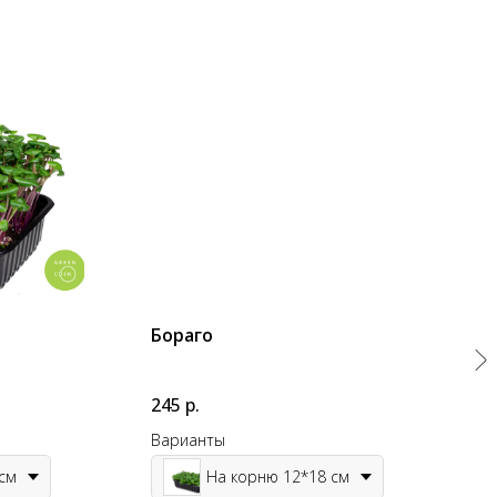
Бораго
К
245
р.
2
Варианты
В
см
На корню 12*18 см