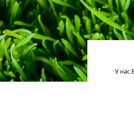
У нас
по с