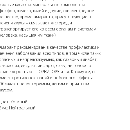
жирные кислоты, минеральные компоненты –
фосфор, железо, калий и другие, сквален (редкое
вещество, кроме амаранта, присутствующие в
печени акулы – связывает кислород и
транспортирует его ко всем органам и системам
человека, насыщая им ткани).
Амарант рекомендован в качестве профилактики и
лечения заболеваний всех типов, в том числе таких
опасных и непредсказуемых, как сахарный диабет,
онкология, инсульт, инфаркт, язвы, не говоря о
более «простых» — ОРВИ, ОРЗ и т.д. К тому же, не
имеет противопоказаний и побочного эффекта.
Обладают неповторимым, легким и приятным
вкусом.
Цвет: Красный
Вкус: Нейтральный